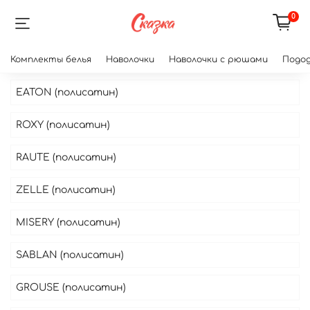
0
Комплекты белья
Наволочки
Наволочки с рюшами
Подод
EATON (полисатин)
ROXY (полисатин)
RAUTE (полисатин)
ZELLE (полисатин)
MISERY (полисатин)
SABLAN (полисатин)
GROUSE (полисатин)