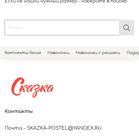
Если не нашли нужный размер - наберите в поиске!
Комплекты белья
Наволочки
Наволочки с рюшами
Подод
Контакты
Почта - SKAZKA-POSTEL@YANDEX.RU