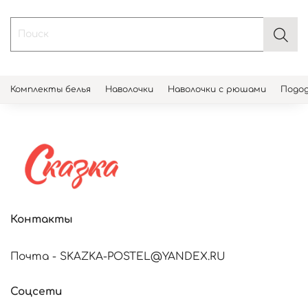
Комплекты белья
Наволочки
Наволочки с рюшами
Подод
Контакты
Почта - SKAZKA-POSTEL@YANDEX.RU
Соцсети