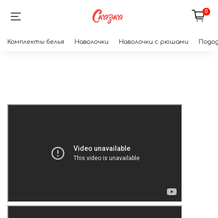
0
Комплекты белья
Наволочки
Наволочки с рюшами
Подод