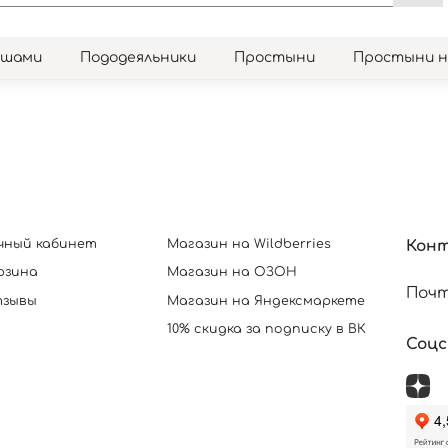
юшами
Пододеяльники
Простыни
Простыни 
чный кабинет
Магазин на Wildberries
Кон
рзина
Магазин на ОЗОН
Почт
зывы
Магазин на Яндексмаркете
10% скидка за подписку в ВК
Соц