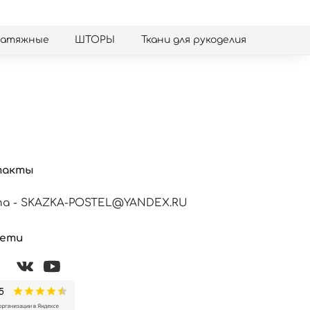
натяжные
ШТОРЫ
Ткани для рукоделия
такты
а - SKAZKA-POSTEL@YANDEX.RU
сети