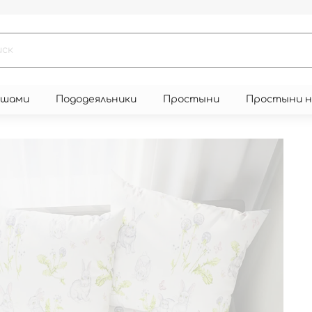
юшами
Пододеяльники
Простыни
Простыни 