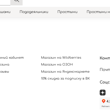
юшами
Пододеяльники
Простыни
Простыни 
чный кабинет
Магазин на Wildberries
Кон
рзина
Магазин на ОЗОН
Почт
зывы
Магазин на Яндексмаркете
10% скидка за подписку в ВК
Соц