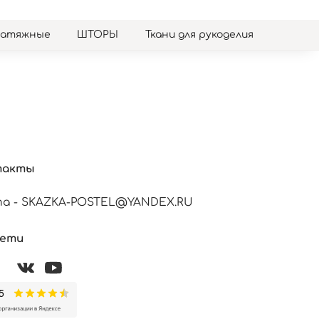
натяжные
ШТОРЫ
Ткани для рукоделия
такты
а - SKAZKA-POSTEL@YANDEX.RU
сети