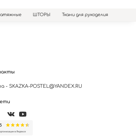
натяжные
ШТОРЫ
Ткани для рукоделия
такты
а - SKAZKA-POSTEL@YANDEX.RU
сети