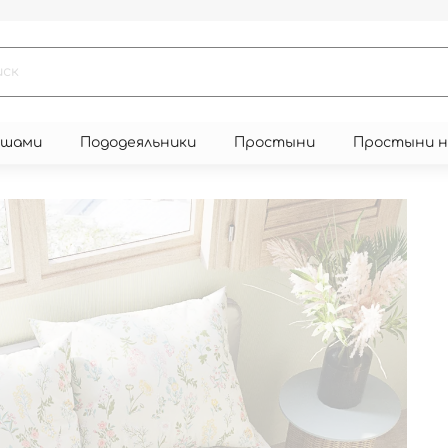
юшами
Пододеяльники
Простыни
Простыни 