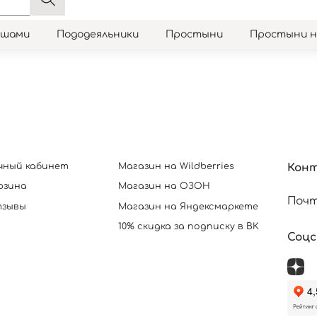
юшами
Пододеяльники
Простыни
Простыни 
чный кабинет
Магазин на Wildberries
Кон
рзина
Магазин на ОЗОН
Почт
зывы
Магазин на Яндексмаркете
10% скидка за подписку в ВК
Соц