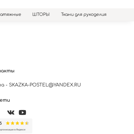
натяжные
ШТОРЫ
Ткани для рукоделия
такты
а - SKAZKA-POSTEL@YANDEX.RU
сети