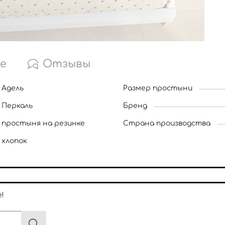
е
Отзывы
Адель
Размер простыни
Перкаль
Бренд
простыня на резинке
Страна производства
хлопок
!