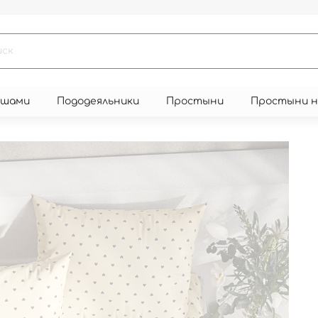
юшами
Пододеяльники
Простыни
Простыни 