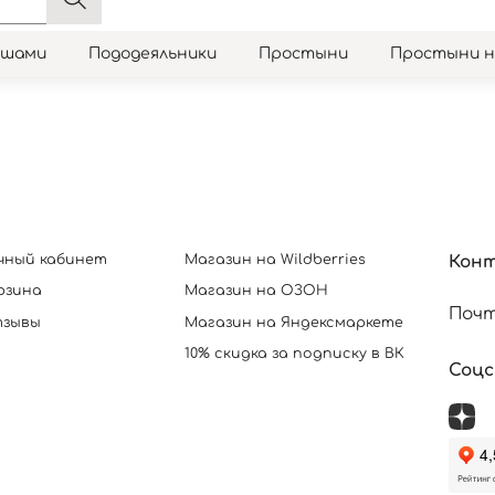
юшами
Пододеяльники
Простыни
Простыни 
чный кабинет
Магазин на Wildberries
Кон
рзина
Магазин на ОЗОН
Почт
зывы
Магазин на Яндексмаркете
10% скидка за подписку в ВК
Соц