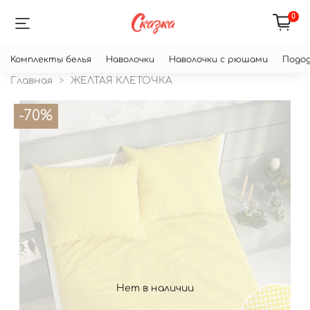
0
Комплекты белья
Наволочки
Наволочки с рюшами
Подод
Главная
ЖЕЛТАЯ КЛЕТОЧКА
-70%
Нет в наличии