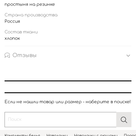
простыня на резинке
Страна производства
Россия
Состав ткани
хлопок
Отзывы
Если не нашли товар или размер - наберите в поиске!
Комплекты белья
Наволочки
Наволочки с рюшами
Подод