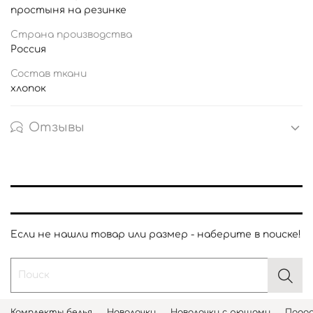
простыня на резинке
Страна производства
Россия
Состав ткани
хлопок
Отзывы
Если не нашли товар или размер - наберите в поиске!
Комплекты белья
Наволочки
Наволочки с рюшами
Подод