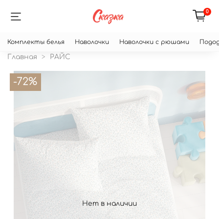
0
Комплекты белья
Наволочки
Наволочки с рюшами
Подод
Главная
РАЙС
-72%
Нет в наличии