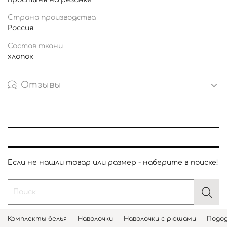
Страна производства
Россия
Состав ткани
хлопок
Отзывы
Если не нашли товар или размер - наберите в поиске!
Комплекты белья
Наволочки
Наволочки с рюшами
Подод