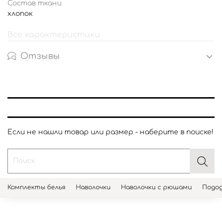
Состав ткани
хлопок
Все характеристики
Отзывы
Если не нашли товар или размер - наберите в поиске!
Комплекты белья
Наволочки
Наволочки с рюшами
Подод