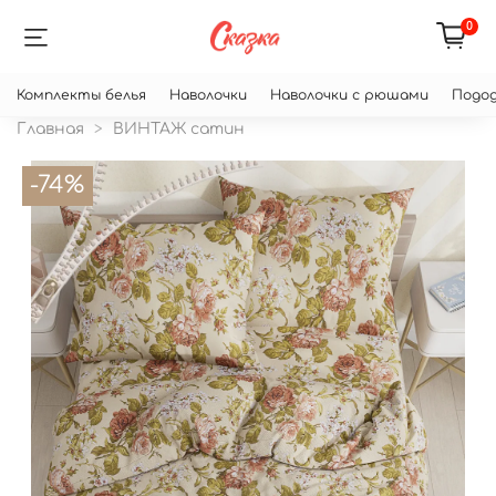
0
Комплекты белья
Наволочки
Наволочки с рюшами
Подод
Главная
ВИНТАЖ сатин
-74%