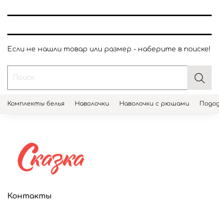
Если не нашли товар или размер - наберите в поиске!
Комплекты белья
Наволочки
Наволочки с рюшами
Подод
Контакты