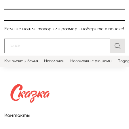
Если не нашли товар или размер - наберите в поиске!
Комплекты белья
Наволочки
Наволочки с рюшами
Подод
Контакты