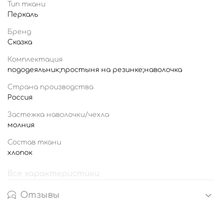
Тип ткани
Перкаль
Бренд
Сказка
Комплектация
пододеяльник;простыня на резинке;наволочка
Страна производства
Россия
Застежка наволочки/чехла
молния
Состав ткани
хлопок
Все характеристики
Отзывы