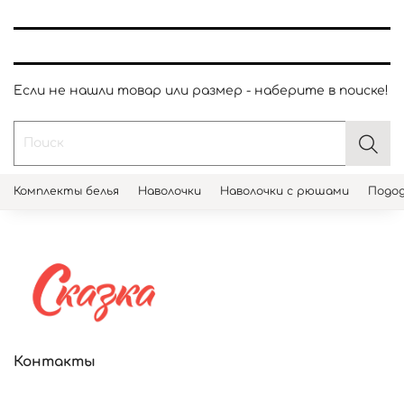
Если не нашли товар или размер - наберите в поиске!
Комплекты белья
Наволочки
Наволочки с рюшами
Подод
Контакты