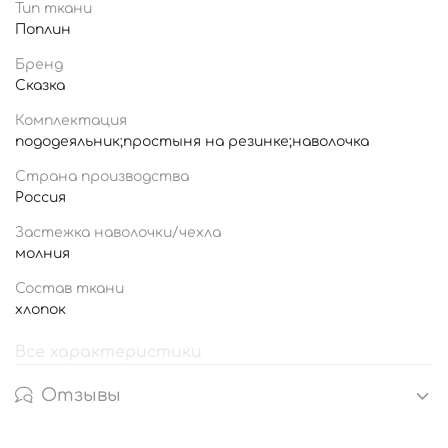
Тип ткани
Поплин
Бренд
Сказка
Комплектация
пододеяльник;простыня на резинке;наволочка
Страна производства
Россия
Застежка наволочки/чехла
молния
Состав ткани
хлопок
Все характеристики
Отзывы