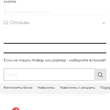
хлопок
Все характеристики
Отзывы
Если не нашли товар или размер - наберите в поиске!
Комплекты белья
Наволочки
Наволочки с рюшами
Подод