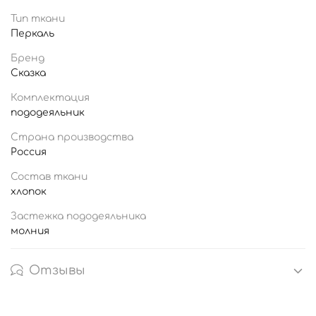
Тип ткани
Перкаль
Бренд
Сказка
Комплектация
пододеяльник
Страна производства
Россия
Состав ткани
хлопок
Застежка пододеяльника
молния
Отзывы