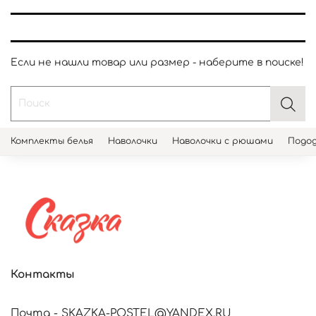
Если не нашли товар или размер - наберите в поиске!
Комплекты белья
Наволочки
Наволочки с рюшами
Подод
Контакты
Почта - SKAZKA-POSTEL@YANDEX.RU