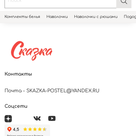
Комплекты белья
Наволочки
Наволочки с рюшами
Подод
Контакты
Почта - SKAZKA-POSTEL@YANDEX.RU
Соцсети