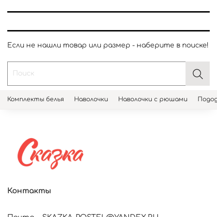
Если не нашли товар или размер - наберите в поиске!
Комплекты белья
Наволочки
Наволочки с рюшами
Подод
Контакты