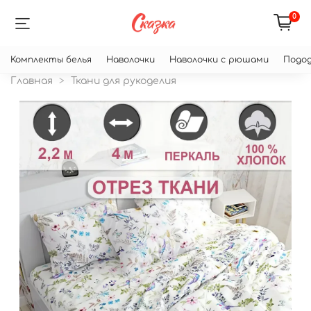
0
Комплекты белья
Наволочки
Наволочки с рюшами
Подод
Главная
Ткани для рукоделия