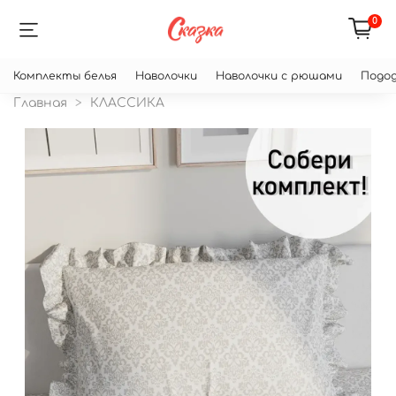
0
Комплекты белья
Наволочки
Наволочки с рюшами
Подод
Главная
КЛАССИКА