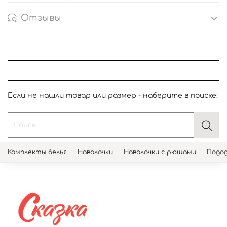
Отзывы
Если не нашли товар или размер - наберите в поиске!
Комплекты белья
Наволочки
Наволочки с рюшами
Подод