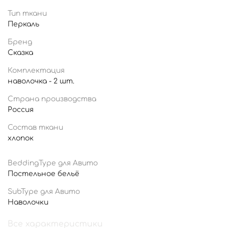
Тип ткани
Перкаль
Бренд
Сказка
Комплектация
наволочка - 2 шт.
Страна производства
Россия
Состав ткани
хлопок
BeddingType для Авито
Постельное бельё
SubType для Авито
Наволочки
Все характеристики