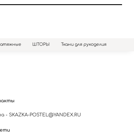
натяжные
ШТОРЫ
Ткани для рукоделия
такты
а - SKAZKA-POSTEL@YANDEX.RU
сети