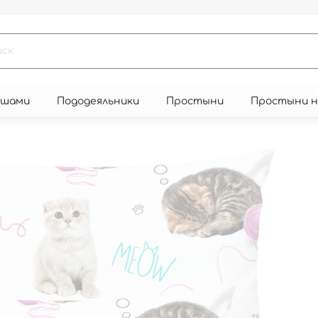
юшами
Пододеяльники
Простыни
Простыни 