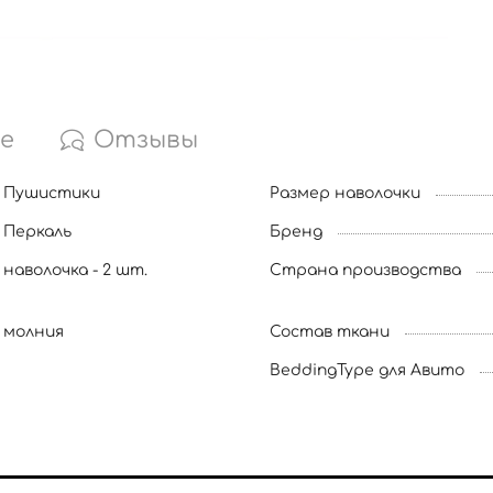
е
Отзывы
Пушистики
Размер наволочки
Перкаль
Бренд
наволочка - 2 шт.
Страна производства
молния
Состав ткани
BeddingType для Авито