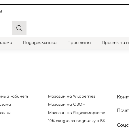
!
юшами
Пододеяльники
Простыни
Простыни 
чный кабинет
Магазин на Wildberries
Кон
рзина
Магазин на ОЗОН
Почт
зывы
Магазин на Яндексмаркете
10% скидка за подписку в ВК
Соц