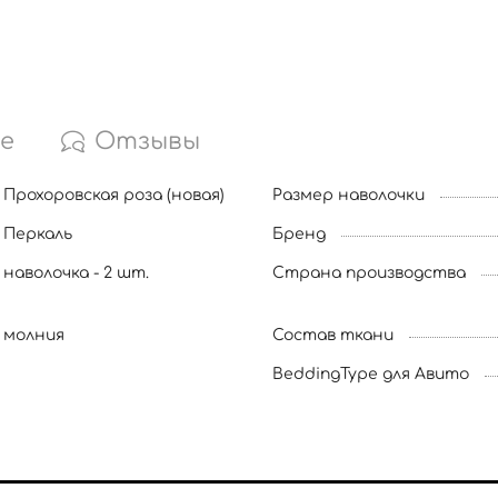
е
Отзывы
Прохоровская роза (новая)
Размер наволочки
Перкаль
Бренд
наволочка - 2 шт.
Страна производства
молния
Состав ткани
BeddingType для Авито