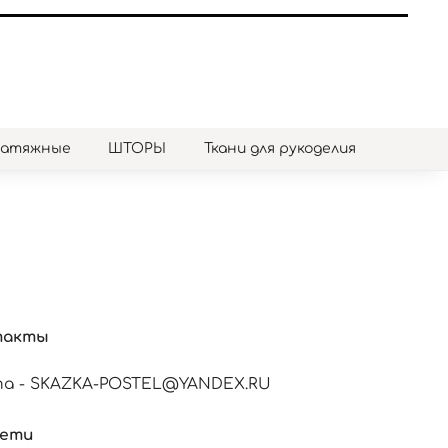
натяжные
ШТОРЫ
Ткани для рукоделия
такты
а - SKAZKA-POSTEL@YANDEX.RU
сети