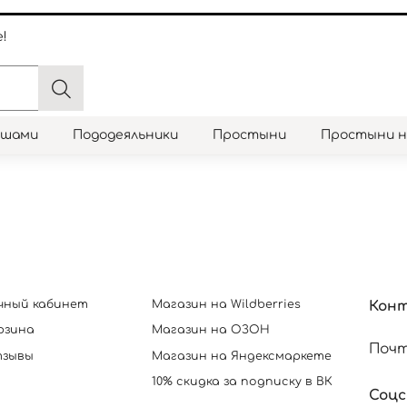
!
юшами
Пододеяльники
Простыни
Простыни 
чный кабинет
Магазин на Wildberries
Кон
рзина
Магазин на ОЗОН
Почт
зывы
Магазин на Яндексмаркете
10% скидка за подписку в ВК
Соц