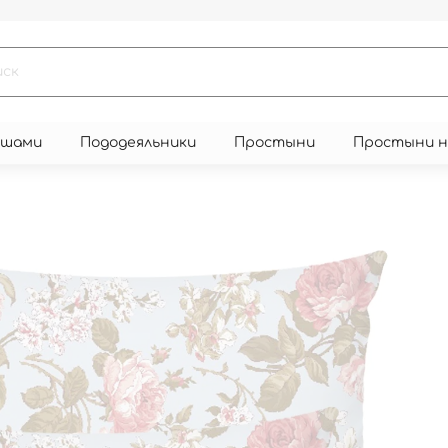
юшами
Пододеяльники
Простыни
Простыни 