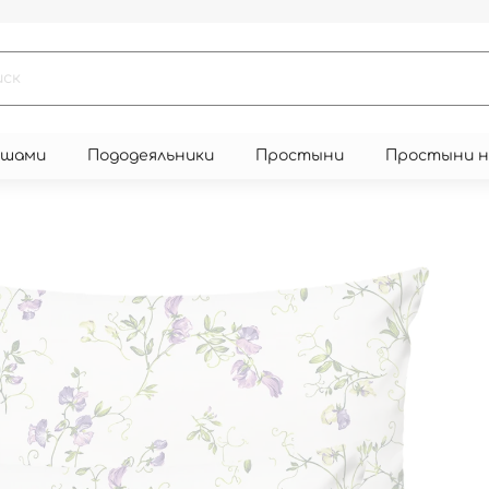
юшами
Пододеяльники
Простыни
Простыни 