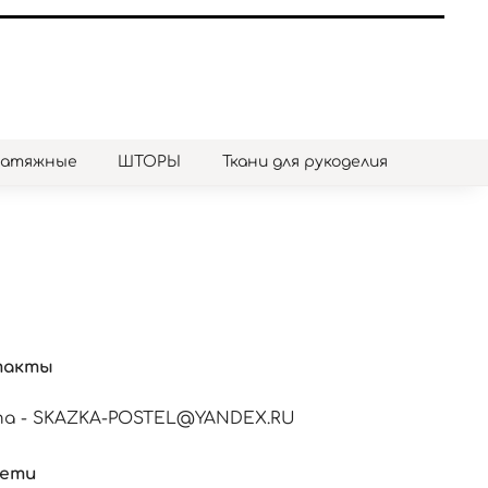
натяжные
ШТОРЫ
Ткани для рукоделия
такты
а - SKAZKA-POSTEL@YANDEX.RU
сети