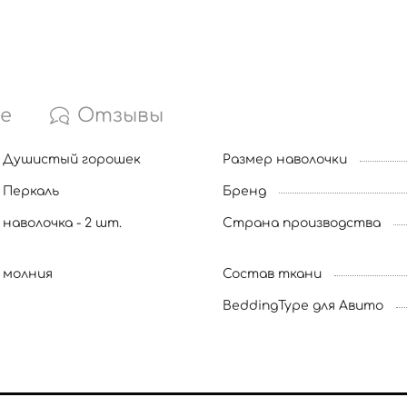
е
Отзывы
Душистый горошек
Размер наволочки
Перкаль
Бренд
наволочка - 2 шт.
Страна производства
молния
Состав ткани
BeddingType для Авито