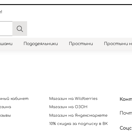
!
юшами
Пододеяльники
Простыни
Простыни 
чный кабинет
Магазин на Wildberries
Кон
рзина
Магазин на ОЗОН
Почт
зывы
Магазин на Яндексмаркете
10% скидка за подписку в ВК
Соц