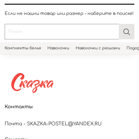
Если не нашли товар или размер - наберите в поиске!
Комплекты белья
Наволочки
Наволочки с рюшами
Подод
Контакты
Почта - SKAZKA-POSTEL@YANDEX.RU