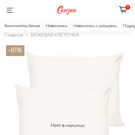
0
Комплекты белья
Наволочки
Наволочки с рюшами
Подод
Главная
БЕЖЕВАЯ КЛЕТОЧКА
-81%
Нет в наличии