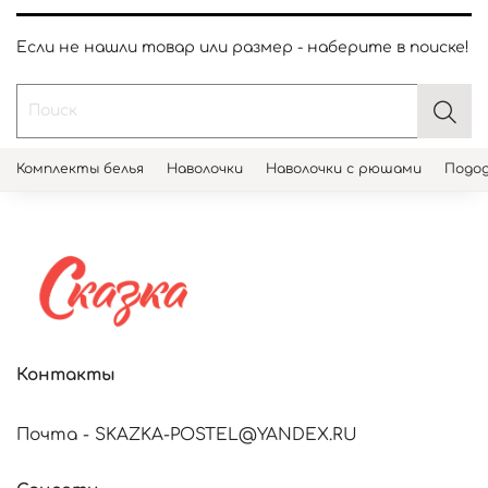
Если не нашли товар или размер - наберите в поиске!
Комплекты белья
Наволочки
Наволочки с рюшами
Подод
Контакты
Почта - SKAZKA-POSTEL@YANDEX.RU