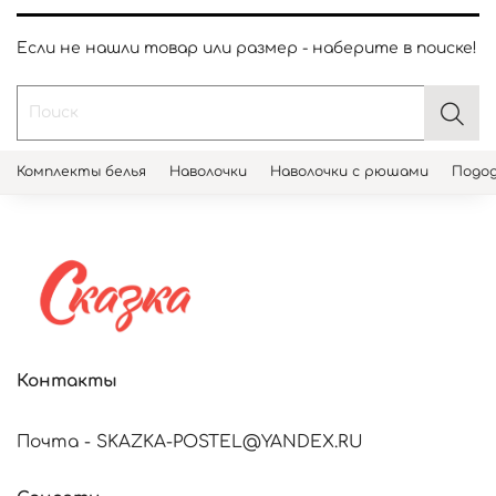
Если не нашли товар или размер - наберите в поиске!
Комплекты белья
Наволочки
Наволочки с рюшами
Подод
Контакты
Почта - SKAZKA-POSTEL@YANDEX.RU