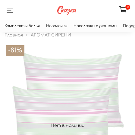
0
Комплекты белья
Наволочки
Наволочки с рюшами
Подод
Главная
АРОМАТ СИРЕНИ
-81%
Нет в наличии