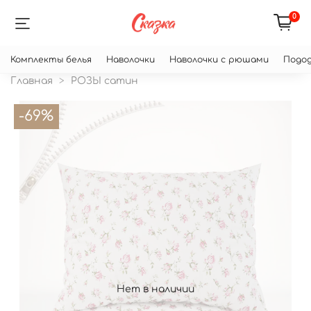
0
Комплекты белья
Наволочки
Наволочки с рюшами
Подод
Главная
РОЗЫ сатин
-69%
Нет в наличии