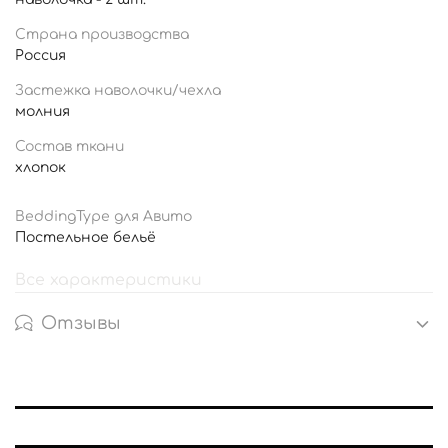
Страна производства
Россия
Застежка наволочки/чехла
молния
Состав ткани
хлопок
BeddingType для Авито
Постельное бельё
Все характеристики
Отзывы