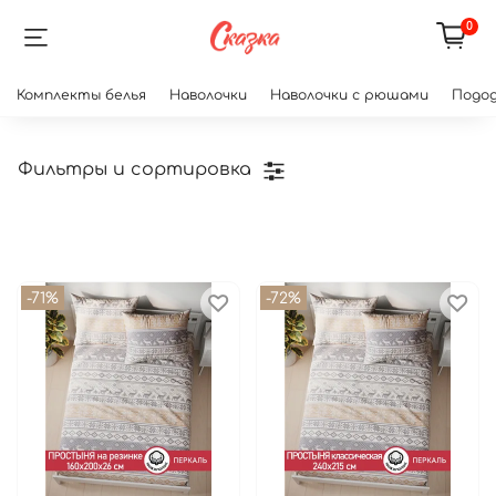
0
Комплекты белья
Наволочки
Наволочки с рюшами
Подод
Фильтры и сортировка
-71%
-72%