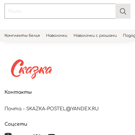
Комплекты белья
Наволочки
Наволочки с рюшами
Подод
Контакты
Почта - SKAZKA-POSTEL@YANDEX.RU
Соцсети