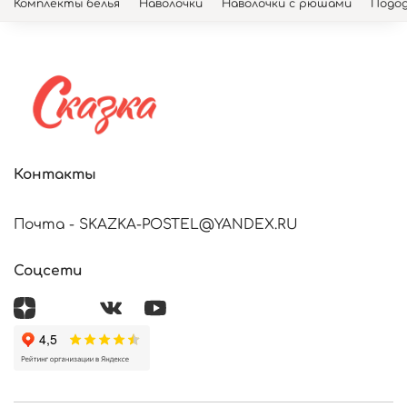
Комплекты белья
Наволочки
Наволочки с рюшами
Подод
Контакты
Почта - SKAZKA-POSTEL@YANDEX.RU
Соцсети