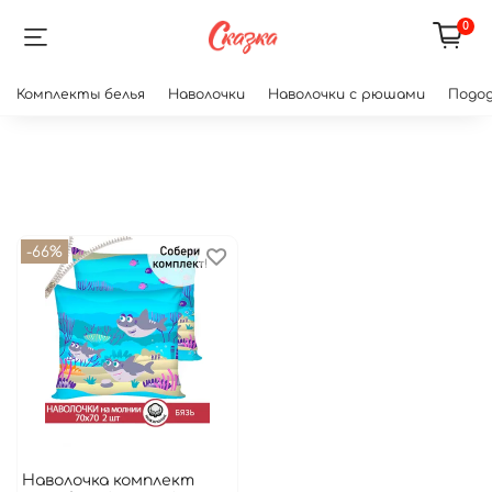
0
Комплекты белья
Наволочки
Наволочки с рюшами
Подод
-66%
Наволочка комплект