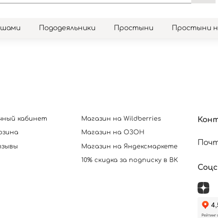
юшами
Пододеяльники
Простыни
Простыни 
чный кабинет
Магазин на Wildberries
Кон
рзина
Магазин на ОЗОН
Почт
зывы
Магазин на Яндексмаркете
10% скидка за подписку в ВК
Соц