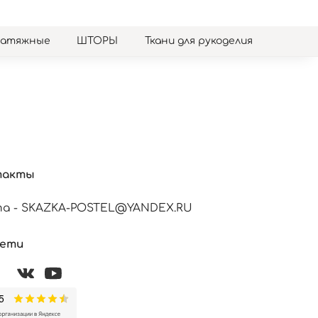
натяжные
ШТОРЫ
Ткани для рукоделия
такты
а - SKAZKA-POSTEL@YANDEX.RU
сети