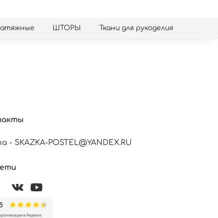
натяжные
ШТОРЫ
Ткани для рукоделия
такты
а - SKAZKA-POSTEL@YANDEX.RU
сети