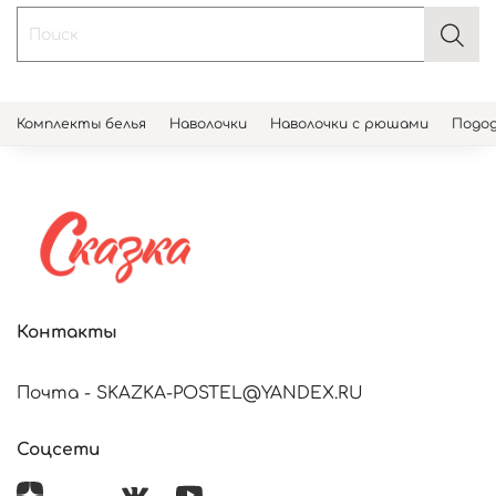
Комплекты белья
Наволочки
Наволочки с рюшами
Подод
Контакты
Почта - SKAZKA-POSTEL@YANDEX.RU
Соцсети