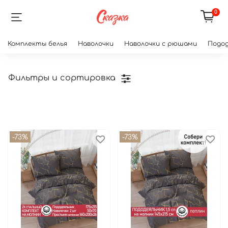
0
Комплекты белья
Наволочки
Наволочки с рюшами
Подод
Фильтры и сортировка
-73%
-73%