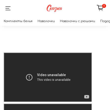
0
Комплекты белья
Наволочки
Наволочки с рюшами
Подод