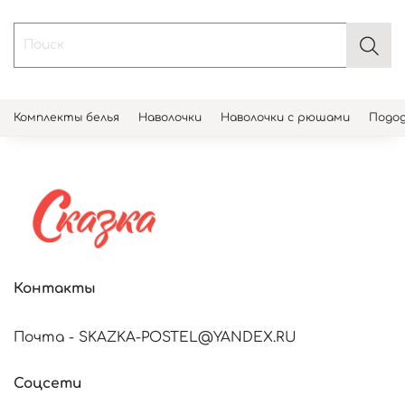
Комплекты белья
Наволочки
Наволочки с рюшами
Подод
Контакты
Почта - SKAZKA-POSTEL@YANDEX.RU
Соцсети