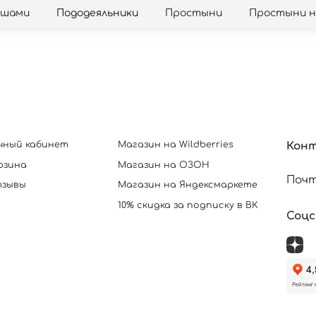
юшами
Пододеяльники
Простыни
Простыни 
чный кабинет
Магазин на Wildberries
Кон
рзина
Магазин на ОЗОН
Почт
зывы
Магазин на Яндексмаркете
10% скидка за подписку в ВК
Соц