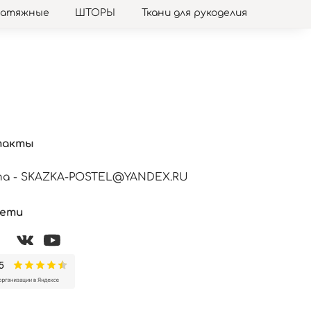
натяжные
ШТОРЫ
Ткани для рукоделия
такты
а - SKAZKA-POSTEL@YANDEX.RU
сети