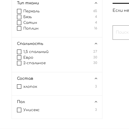
Тип ткани
Если н
Перкаль
65
Бязь
4
Сатин
4
Поплин
16
Спальность
1,5 спальный
27
Евро
30
2-спальное
30
Состав
хлопок
3
Пол
Унисекс
3