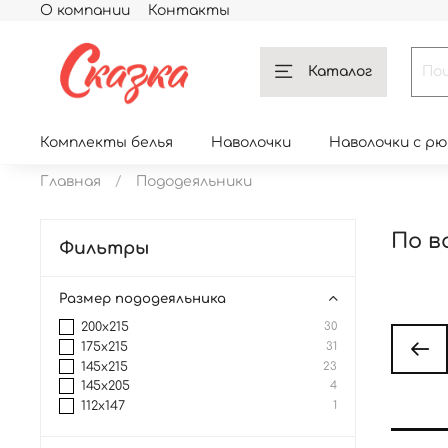
О компании
Контакты
Каталог
Комплекты белья
Наволочки
Наволочки с р
Главная
Пододеяльники
По в
Фильтры
Размер пододеяльника
200x215
30
175x215
31
145x215
23
145x205
4
112x147
1