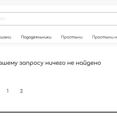
юшами
Пододеяльники
Простыни
Простыни 
ашему запросу ничего не найдено
1
2