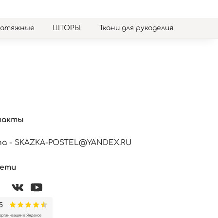
натяжные
ШТОРЫ
Ткани для рукоделия
такты
а - SKAZKA-POSTEL@YANDEX.RU
сети