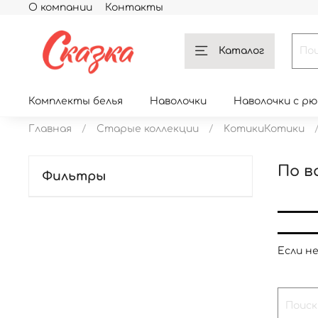
О компании
Контакты
Каталог
Комплекты белья
Наволочки
Наволочки с р
Главная
Старые коллекции
KотикиКотики
По в
Фильтры
Если н