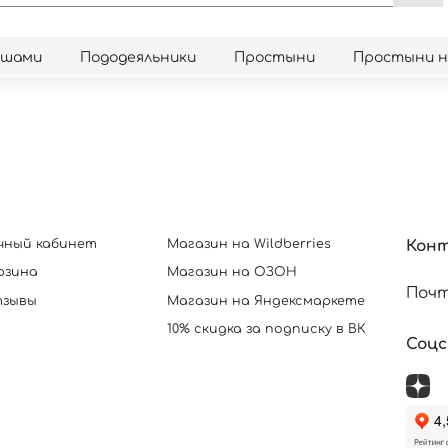
юшами
Пододеяльники
Простыни
Простыни 
чный кабинет
Магазин на Wildberries
Кон
рзина
Магазин на ОЗОН
Почт
зывы
Магазин на Яндексмаркете
10% скидка за подписку в ВК
Соц