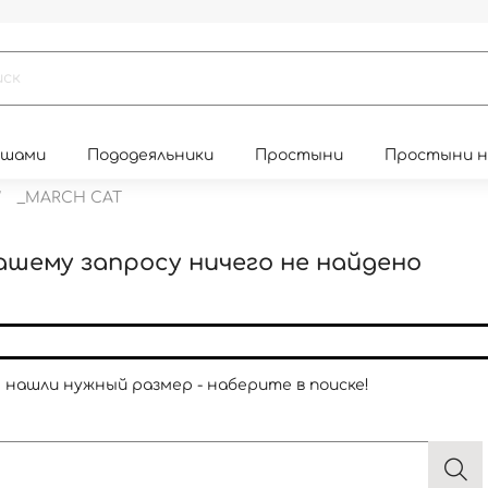
юшами
Пододеяльники
Простыни
Простыни 
_MARCH CAT
ашему запросу ничего не найдено
е нашли нужный размер - наберите в поиске!